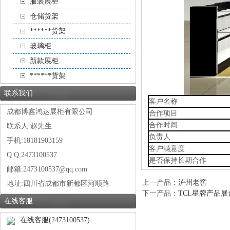
服装展柜
仓储货架
******货架
玻璃柜
新款展柜
******货架
联系我们
客户名称
成都博鑫鸿达展柜有限公司
合作项目
合作时间
联系人:赵先生
负责人
手机:18181903159
客户满意度
Q Q:2473100537
是否保持长期合作
邮箱:2473100537@qq.com
上一产品
：
泸州老窖
地址:
四川省成都市新都区河顺路
下一产品
：
TCL星牌产品展
在线客服
在线客服(2473100537)