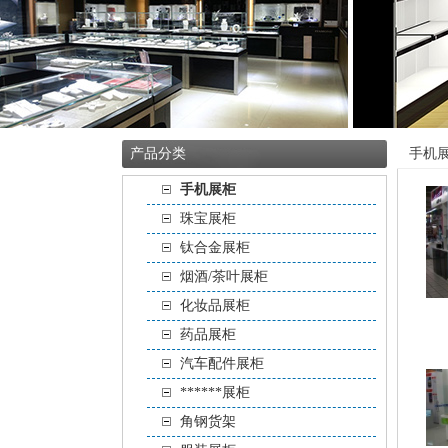
产品分类
手机
手机展柜
珠宝展柜
钛合金展柜
烟酒/茶叶展柜
化妆品展柜
药品展柜
汽车配件展柜
******展柜
角钢货架