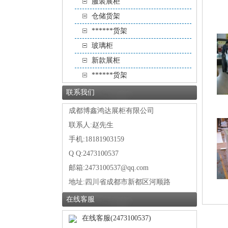
服装展柜
仓储货架
******货架
玻璃柜
新款展柜
******货架
联系我们
成都博鑫鸿达展柜有限公司
联系人:赵先生
手机:18181903159
Q Q:2473100537
邮箱:2473100537@qq.com
地址:
四川省成都市新都区河顺路
在线客服
在线客服(2473100537)