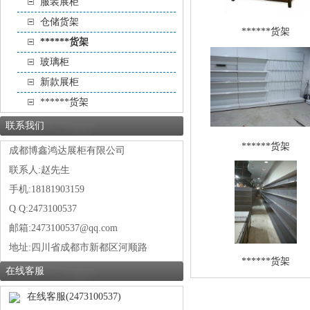
服装展柜
仓储货架
******货架
******货架
玻璃柜
新款展柜
******货架
联系我们
******货架
成都博鑫鸿达展柜有限公司
联系人:赵先生
手机:18181903159
Q Q:2473100537
邮箱:2473100537@qq.com
地址:
四川省成都市新都区河顺路
******货架
在线客服
在线客服(2473100537)