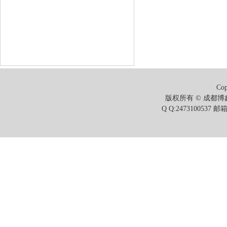
Cop
版权所有 © 成都博鑫
Q Q:2473100537