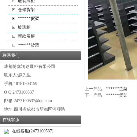
服装展柜
仓储货架
******货架
玻璃柜
新款展柜
******货架
联系我们
成都博鑫鸿达展柜有限公司
联系人:赵先生
手机:18181903159
上一产品
：
******货架
Q Q:2473100537
下一产品
：
******货架
邮箱:2473100537@qq.com
地址:
四川省成都市新都区河顺路
在线客服
在线客服(2473100537)