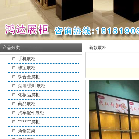
产品分类
新款展柜
手机展柜
珠宝展柜
钛合金展柜
烟酒/茶叶展柜
化妆品展柜
药品展柜
汽车配件展柜
******展柜
角钢货架