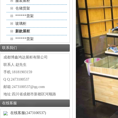
服装展柜
仓储货架
******货架
玻璃柜
新款展柜
******货架
联系我们
成都博鑫鸿达展柜有限公司
联系人:赵先生
手机:18181903159
Q Q:2473100537
邮箱:2473100537@qq.com
地址:
四川省成都市新都区河顺路
在线客服
在线客服(2473100537)