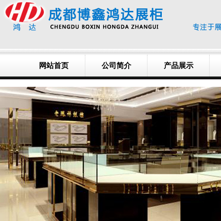
网站首页
公司简介
产品展示