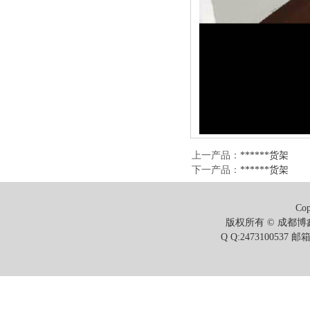
上一产品
：
******货架
下一产品
：
******货架
Cop
版权所有 © 成都博鑫
Q Q:2473100537