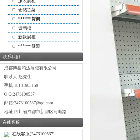
服装展柜
仓储货架
******货架
玻璃柜
新款展柜
******货架
联系我们
成都博鑫鸿达展柜有限公司
联系人:赵先生
手机:18181903159
Q Q:2473100537
邮箱:2473100537@qq.com
地址:
四川省成都市新都区河顺路
在线客服
在线客服(2473100537)