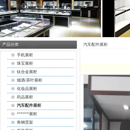
产品分类
汽车配件展柜
手机展柜
珠宝展柜
钛合金展柜
烟酒/茶叶展柜
化妆品展柜
药品展柜
汽车配件展柜
******展柜
角钢货架