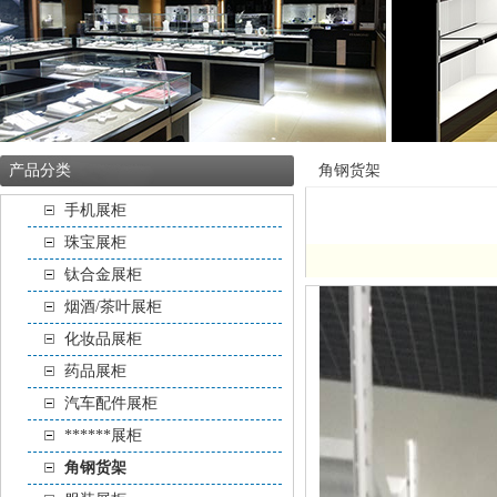
产品分类
角钢货架
手机展柜
珠宝展柜
钛合金展柜
烟酒/茶叶展柜
化妆品展柜
药品展柜
汽车配件展柜
******展柜
角钢货架