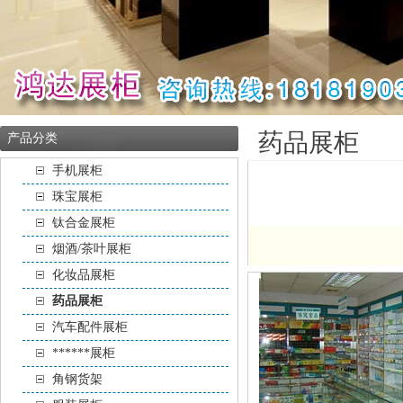
药品展柜
产品分类
手机展柜
珠宝展柜
钛合金展柜
烟酒/茶叶展柜
化妆品展柜
药品展柜
汽车配件展柜
******展柜
角钢货架