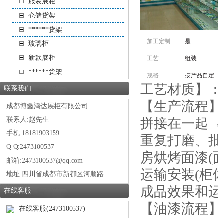
服装展柜
仓储货架
******货架
加工定制
是
玻璃柜
新款展柜
工艺
组装
******货架
规格
按产品自定
工艺材质】：高
联系我们
【生产流程】
成都博鑫鸿达展柜有限公司
联系人:赵先生
拼接在一起
手机:18181903159
重复打磨、
Q Q:2473100537
房烘烤面漆
邮箱:2473100537@qq.com
运输安装(
地址:
四川省成都市新都区河顺路
成品效果和
在线客服
【油漆流程
在线客服(2473100537)