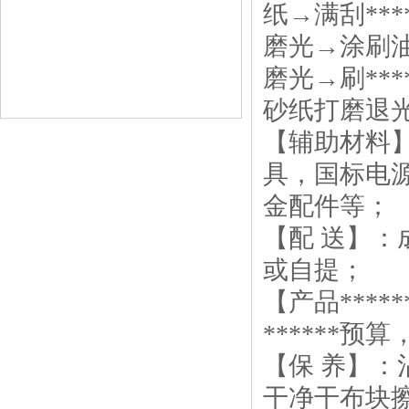
纸→满刮**
磨光→涂刷油
磨光→刷**
砂纸打磨退
【辅助材料
具，国标电
金配件等；
【配 送】
或自提；
【产品***
******预
【保 养】
干净干布块