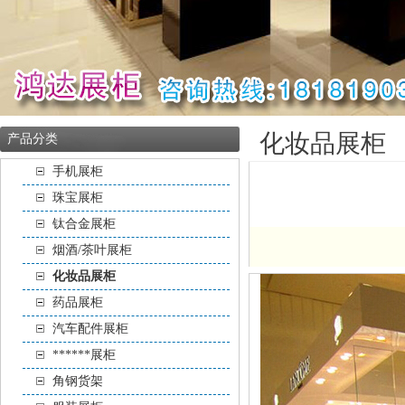
化妆品展柜
产品分类
手机展柜
珠宝展柜
钛合金展柜
烟酒/茶叶展柜
化妆品展柜
药品展柜
汽车配件展柜
******展柜
角钢货架