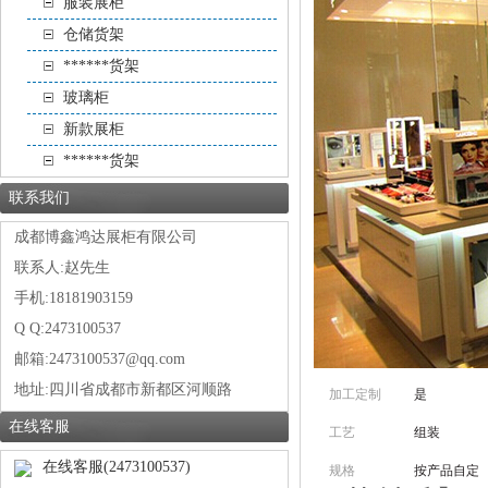
服装展柜
仓储货架
******货架
玻璃柜
新款展柜
******货架
联系我们
成都博鑫鸿达展柜有限公司
联系人:赵先生
手机:18181903159
Q Q:2473100537
邮箱:2473100537@qq.com
地址:
四川省成都市新都区河顺路
加工定制
是
在线客服
工艺
组装
在线客服(2473100537)
规格
按产品自定