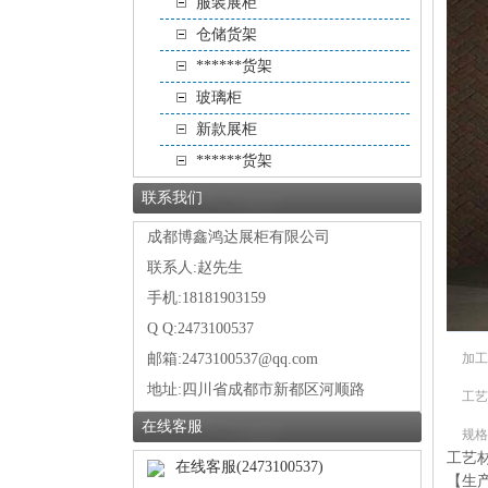
服装展柜
仓储货架
******货架
玻璃柜
新款展柜
******货架
联系我们
成都博鑫鸿达展柜有限公司
联系人:赵先生
手机:18181903159
Q Q:2473100537
邮箱:2473100537@qq.com
加工
地址:
四川省成都市新都区河顺路
工艺
在线客服
规格
工艺材
在线客服(2473100537)
【生产