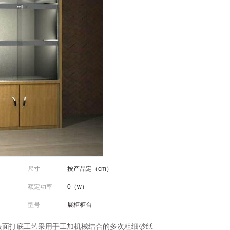
尺寸
按产品定（cm）
额定功率
0（w）
型号
展柜柜台
起→表面打底工艺采用手工加机械结合的多次粗细砂纸