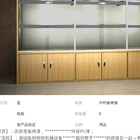
定制
是
材质
中纤板烤漆
组装
耗电量
0
按产品自定
品牌
鸿达
质】：高密度板烤漆，************环保PU漆；
流程】：基础板材精密机械设备******裁切整齐******的拼接在一