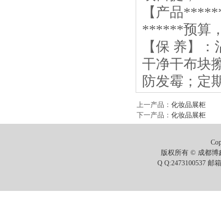
【产品***
******预
【保 养】
干净干布块
防发霉；定
上一产品
：
化妆品展柜
下一产品
：
化妆品展柜
Cop
版权所有 © 成都博鑫
Q Q:2473100537