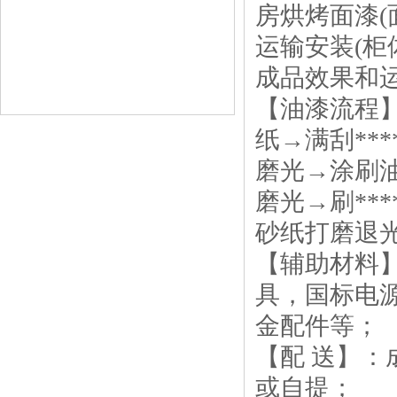
房烘烤面漆
运输安装(
成品效果和
【油漆流程
纸→满刮**
磨光→涂刷油
磨光→刷**
砂纸打磨退
【辅助材料
具，国标电
金配件等；
【配 送】
或自提；