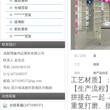
服装展柜
仓储货架
******货架
玻璃柜
新款展柜
******货架
联系我们
成都博鑫鸿达展柜有限公司
加工定制
是
联系人:赵先生
工艺
组装
手机:18181903159
规格
按产品自定
Q Q:2473100537
工艺材质】：高
邮箱:2473100537@qq.com
【生产流程】
地址:
四川省成都市新都区河顺路
拼接在一起
在线客服
重复打磨、
在线客服(2473100537)