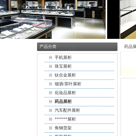
产品分类
药品
手机展柜
珠宝展柜
钛合金展柜
烟酒/茶叶展柜
化妆品展柜
药品展柜
汽车配件展柜
******展柜
角钢货架