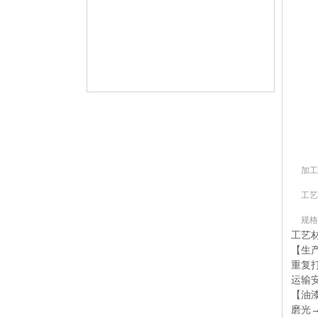
加工
工艺
规格
工艺材
【生产
重复
运输
【油漆
磨光→