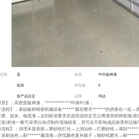
定制
是
材质
中纤板烤漆
组装
耗电量
0
按产品自定
品牌
鸿达
质】：高密度板烤漆，************环保PU漆；
流程】：基础板材精密机械设备******裁切整齐******的拼接在一
打磨、批灰、做底漆→达到标准要求后进高温恒定无尘烤漆房烘烤面漆(面
安装(柜体一般可采用分块式制作现场组装，另可在不影响成品效果和运输
流程】：清理木器表面→磨砂纸打光→上润泊粉→打磨砂纸→满刮******
涂刷油色→刷******遍清漆→拼找颜色复补腻子→细砂纸磨光→刷***