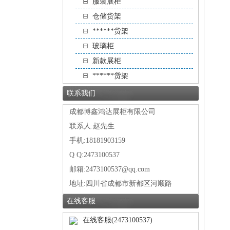
服装展柜
仓储货架
******货架
玻璃柜
新款展柜
******货架
联系我们
成都博鑫鸿达展柜有限公司
联系人:赵先生
手机:18181903159
Q Q:2473100537
邮箱:2473100537@qq.com
地址:
四川省成都市新都区河顺路
在线客服
在线客服(2473100537)