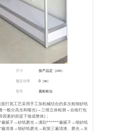
尺寸
按产品定（cm）
额定功率
0（w）
型号
展柜柜台
起→表面打底工艺采用手工加机械结合的多次粗细砂纸
漆一般分高光和哑光)→三维立体检测→合格打包
等因素的前提下做成整体)；
遍腻子→砂纸磨光→满刮******遍腻子→细砂纸
***遍清漆→细砂纸磨光→刷第三遍清漆、磨光→水