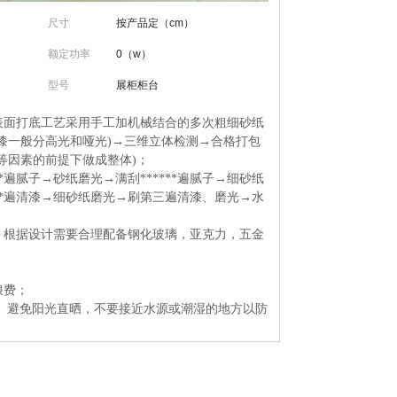
尺寸
按产品定（cm）
额定功率
0（w）
型号
展柜柜台
起→表面打底工艺采用手工加机械结合的多次粗细砂纸
漆一般分高光和哑光)→三维立体检测→合格打包
等因素的前提下做成整体)；
遍腻子→砂纸磨光→满刮******遍腻子→细砂纸
***遍清漆→细砂纸磨光→刷第三遍清漆、磨光→水
；根据设计需要合理配备钢化玻璃，亚克力，五金
浪费；
。避免阳光直晒，不要接近水源或潮湿的地方以防