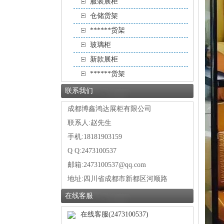
服装展柜
仓储货架
******货架
玻璃柜
新款展柜
******货架
联系我们
成都博鑫鸿达展柜有限公司
联系人:赵先生
手机:18181903159
Q Q:2473100537
邮箱:2473100537@qq.com
地址:
四川省成都市新都区河顺路
在线客服
在线客服(2473100537)