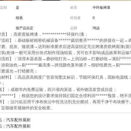
定制
是
材质
中纤板烤漆
组装
耗电量
0
按产品自定
品牌
鸿达
质】：高密度板烤漆，************环保PU漆；
流程】：基础板材精密机械设备******裁切整齐******的拼接在一
打磨、批灰、做底漆→达到标准要求后进高温恒定无尘烤漆房烘烤面漆(面
安装(柜体一般可采用分块式制作现场组装，另可在不影响成品效果和运输
流程】：清理木器表面→磨砂纸打光→上润泊粉→打磨砂纸→满刮******
涂刷油色→刷******遍清漆→拼找颜色复补腻子→细砂纸磨光→刷***
打磨退光→打蜡擦亮；
助材料】：高品质高精度广告宣传图文标识，节能环保灯具，国标电源线
等；
 送】：成都市内免费运输，四川省内派送，省外物流发货或自提；
******】：根据您的设计要求保持我们固定合理利润******预算，绝不
 养】：沾污垢后用干净布块沾中性洗洁剂充分擦拭，再用干净干布块擦干
；定期做常规物件的安全检查。
品
：
汽车配件展柜
品
：
汽车配件展柜