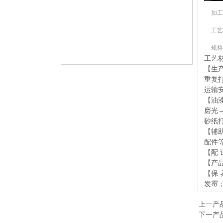
加工
工艺
规格
工艺材
【生产
重复
运输
【油漆
磨光→
砂纸
【辅
配件
【配
【产品
【保
发霉
上一产
下一产