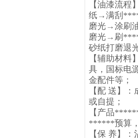
【油漆流程
纸→满刮**
磨光→涂刷油
磨光→刷**
砂纸打磨退
【辅助材料
具，国标电
金配件等；
【配 送】
或自提；
【产品***
******预
【保 养】