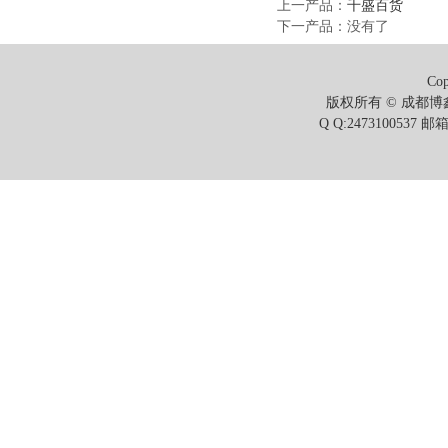
上一产品
：
千盛百货
下一产品
：没有了
Cop
版权所有 © 成都博鑫
Q Q:2473100537