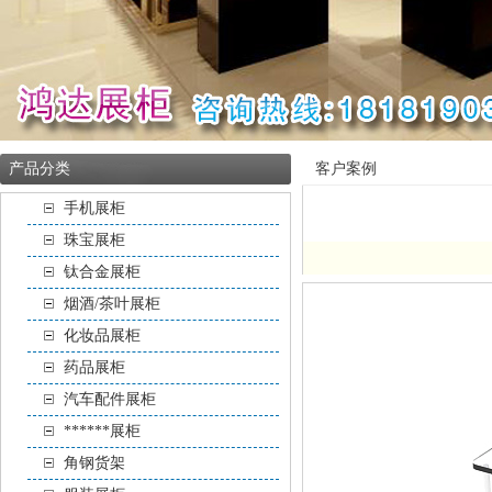
产品分类
客户案例
手机展柜
珠宝展柜
钛合金展柜
烟酒/茶叶展柜
化妆品展柜
药品展柜
汽车配件展柜
******展柜
角钢货架