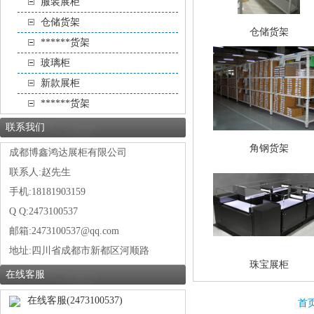
服装展柜
仓储货架
仓储货架
******货架
玻璃柜
新款展柜
******货架
联系我们
角钢货架
成都博鑫鸿达展柜有限公司
联系人:赵先生
手机:18181903159
Q Q:2473100537
邮箱:2473100537@qq.com
地址:
四川省成都市新都区河顺路
珠宝展柜
在线客服
在线客服(2473100537)
首