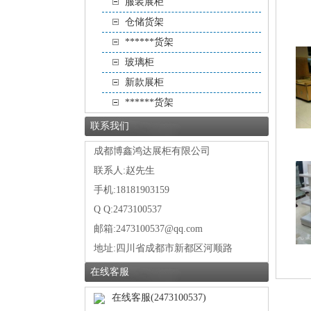
服装展柜
仓储货架
******货架
玻璃柜
新款展柜
******货架
联系我们
成都博鑫鸿达展柜有限公司
联系人:赵先生
手机:18181903159
Q Q:2473100537
邮箱:2473100537@qq.com
地址:
四川省成都市新都区河顺路
在线客服
在线客服(2473100537)