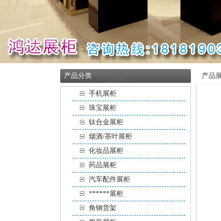
产品分类
产品
手机展柜
珠宝展柜
钛合金展柜
烟酒/茶叶展柜
化妆品展柜
药品展柜
汽车配件展柜
******展柜
角钢货架