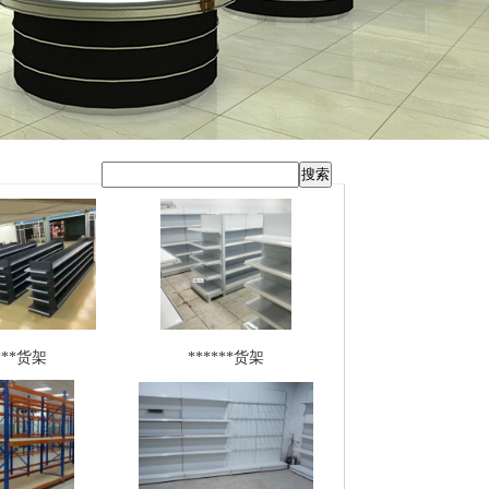
***货架
******货架