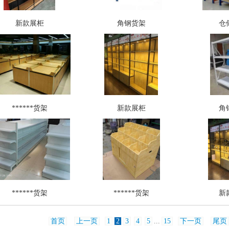
新款展柜
角钢货架
仓
******货架
新款展柜
角
******货架
******货架
新
首页
上一页
1
2
3
4
5
...
15
下一页
尾页