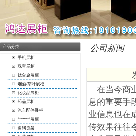
公司新闻
产品分类
手机展柜
珠宝展柜
钛合金展柜
烟酒/茶叶展柜
在当今商业
化妆品展柜
息的重要手
药品展柜
汽车配件展柜
业信息也在
******展柜
传效果往往
角钢货架