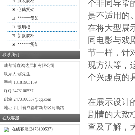
服装展柜
个非同导常
仓储货架
是不适
******货架
在将大型展示
玻璃柜
新款展柜
同电影与戏
******货架
节一样，针
联系我们
现方法等，
成都博鑫鸿达展柜有限公司
联系人:赵先生
个兴趣点的
手机:18181903159
Q Q:2473100537
邮箱:2473100537@qq.com
在展示设计
地址:
四川省成都市新都区河顺路
剧情的大致
在线客服
查及了解，
在线客服(2473100537)