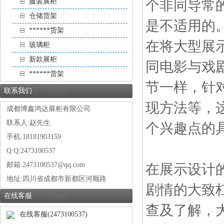
服装展柜
个非同导常
仓储货架
是不适
******货架
在将大型展示
玻璃柜
新款展柜
同电影与戏
******货架
节一样，针
联系我们
现方法等，
成都博鑫鸿达展柜有限公司
联系人:赵先生
个兴趣点的
手机:18181903159
Q Q:2473100537
邮箱:2473100537@qq.com
在展示设计
地址:
四川省成都市新都区河顺路
剧情的大致
在线客服
查及了解，
在线客服(2473100537)