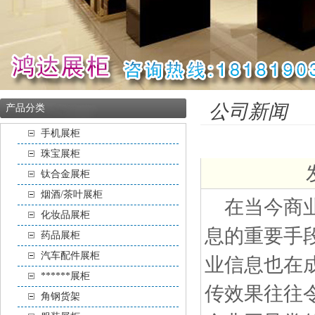
公司新闻
产品分类
手机展柜
珠宝展柜
钛合金展柜
烟酒/茶叶展柜
在当今商业
化妆品展柜
息的重要手
药品展柜
汽车配件展柜
业信息也在
******展柜
传效果往往
角钢货架