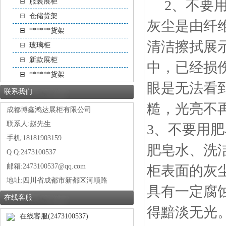
服装展柜
2、不要用
仓储货架
灰尘是由纤
******货架
清洁擦拭展
玻璃柜
新款展柜
中，已经损
******货架
眼是无法看
联系我们
糙，光亮不
成都博鑫鸿达展柜有限公司
联系人:赵先生
3、不要用
手机:18181903159
肥皂水、洗洁
Q Q:2473100537
邮箱:2473100537@qq.com
柜表面的灰
地址:
四川省成都市新都区河顺路
具有一定腐
在线客服
得黯淡无光
在线客服(2473100537)