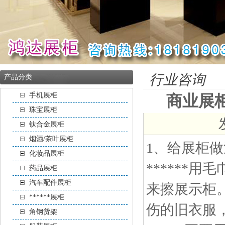
行业咨询
产品分类
手机展柜
商业展
珠宝展柜
钛合金展柜
烟酒/茶叶展柜
1、给展柜
化妆品展柜
******
药品展柜
汽车配件展柜
来擦展示柜
******展柜
伤的旧衣服，
角钢货架