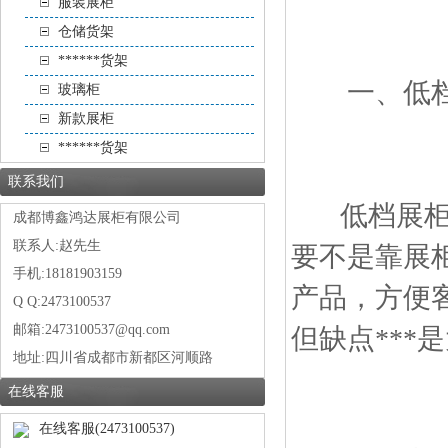
服装展柜
仓储货架
******货架
一、低档
玻璃柜
新款展柜
******货架
联系我们
低档展柜设
成都博鑫鸿达展柜有限公司
联系人:赵先生
要不是靠展
手机:18181903159
产品，方便
Q Q:2473100537
邮箱:2473100537@qq.com
但缺点**
地址:
四川省成都市新都区河顺路
在线客服
在线客服(2473100537)