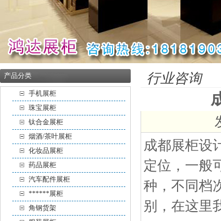
行业咨询
产品分类
手机展柜
珠宝展柜
钛合金展柜
烟酒/茶叶展柜
成都展柜设
化妆品展柜
定位，一般可
药品展柜
汽车配件展柜
种，不同档
******展柜
别，在这里
角钢货架